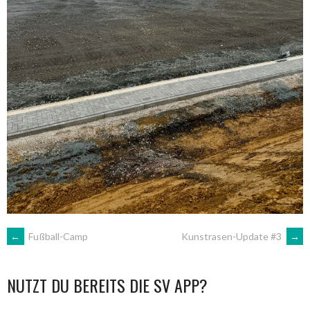
ARTIKEL-
←
Fußball-Camp
Kunstrasen-Update #3
→
NAVIGATION
NUTZT DU BEREITS DIE SV APP?