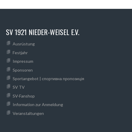
SV 1921 NIEDER-WEISEL E.V.
Ausrüstung
Festjahr
Impressum
Sponsoren
Sportangebot | спортивна пропозиція
SV TV
SV-Fanshop
Information zur Anmeldung
Veranstaltungen