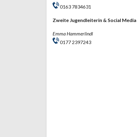
0163 7834631
Zweite Jugendleiterin & Social Media
Emma Hammerlindl
0177 2397243