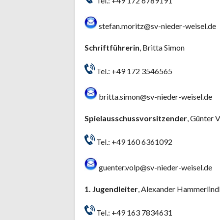
Tel.: +49 172 6789191
stefan.moritz@sv-nieder-weisel.de
Schriftführerin
, Britta Simon
Tel.: +49 172 3546565
britta.simon@sv-nieder-weisel.de
Spielausschussvorsitzender
, Günter 
Tel.: +49 160 6361092
guenter.volp@sv-nieder-weisel.de
1. Jugendleiter
, Alexander Hammerlind
Tel.: +49 163 7834631