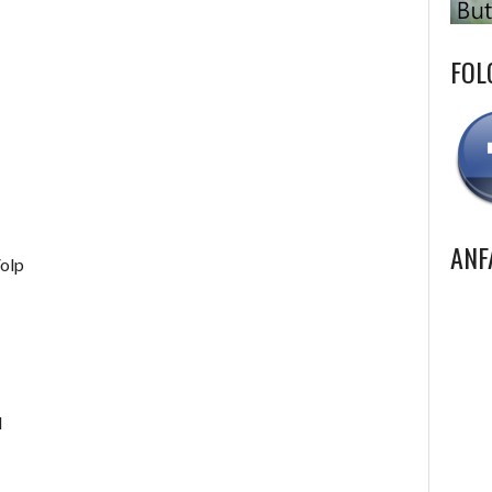
FOL
ANF
Volp
l