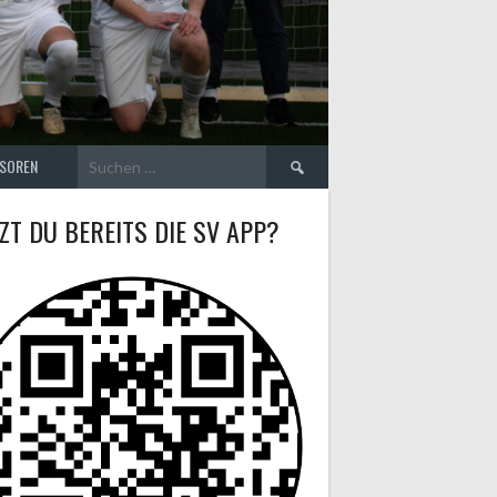
Suchen
SOREN
nach:
ZT DU BEREITS DIE SV APP?