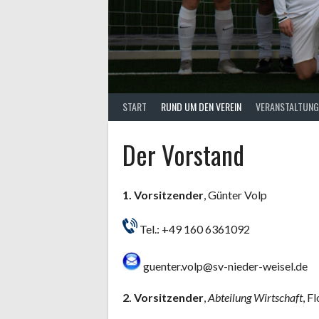
START
RUND UM DEN VEREIN
VERANSTALTUNG
Der Vorstand
1. Vorsitzender
, Günter Volp
Tel.: +49 160 6361092
guenter.volp@sv-nieder-weisel.de
2. Vorsitzender
,
Abteilung Wirtschaft
, F