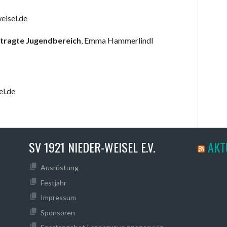
eisel.de
uftragte Jugendbereich
, Emma Hammerlindl
l.de
SV 1921 NIEDER-WEISEL E.V.
AKT
Ausrüstung
Festjahr
Impressum
Sponsoren