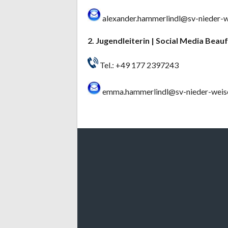
alexander.hammerlindl@sv-nieder-w
2. Jugendleiterin | Social Media Bea
Tel.: +49 177 2397243
emma.hammerlindl@sv-nieder-weise