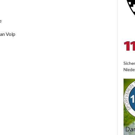
e
ian Volp
Siche
Niede