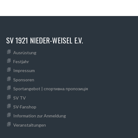
SV 1921 NIEDER-WEISEL E.V.
Ausrüstung
Festjahr
Impressum
Sponsoren
Sportangebot | спортивна пропозиція
SV TV
SV-Fanshop
Information zur Anmeldung
Veranstaltungen