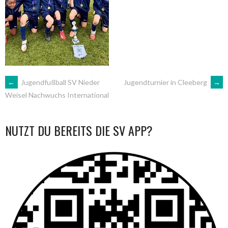
ARTIKEL-
←
Jugendfußball SV Nieder
Jugendturnier in Cleeberg
→
Weisel Nachwuchs International
NAVIGATION
NUTZT DU BEREITS DIE SV APP?