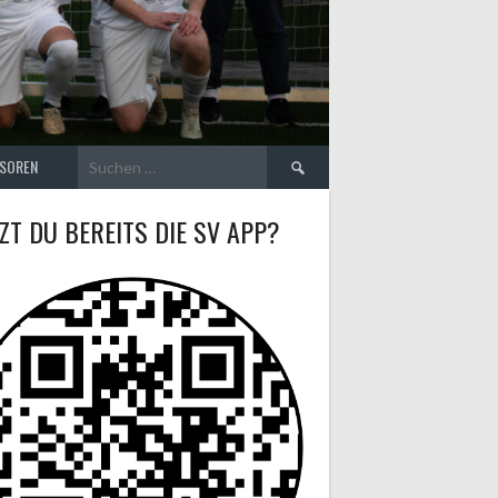
Suchen
SOREN
nach:
ZT DU BEREITS DIE SV APP?