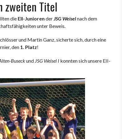
n zweiten Titel
llten die
EII-Junioren
der
JSG Weisel
nach dem
chaftsfähigkeiten unter Beweis.
Schlösser und Martin Ganz, sicherte sich, durch eine
rnier, den
1. Platz
!
Alten-Buseck
und
JSG Weisel I
konnten sich unsere EII-