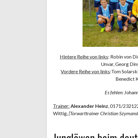
Hintere Reihe von links
: Robin von Di
Unvar, Georg Dins
Vordere Reihe von links
:Tom Solarski
Benedict K
Es fehlen:
Johann
Trainer:
Alexander Heinz
, 0171/232122
Wittig,
[Torwarttrainer Christian Szymansk
Junglöwen beim deut