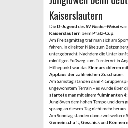
Kaiserslautern
Die
D-Jugend
des
SV Nieder-Weisel
war 
Kaiserslautern
beim
Pfalz-Cup
.
Am Freitagmittag traf man sich am Sport
fahren. In direkter Nähe zum Betzenberg
untergebracht. Nachdem die Unterkunft 
minütigen Fußweg zum Turnierort in Angr
Höhepunkt war das
Einmarschieren
mit
Applaus der zahlreichen Zuschauer
.
Am Samstag standen dann 4 Gruppenspiel
ungewohntem Terrain – es wurde über die
startete
man mit einem
fulminanten 4:
Junglöwen dem hohen Tempo und dem groß
sprang an diesem Tag nicht mehr heraus.
Am Sonntag standen dann zwei weitere Sp
Gemeinschaft
,
Geschick
und
Können
m