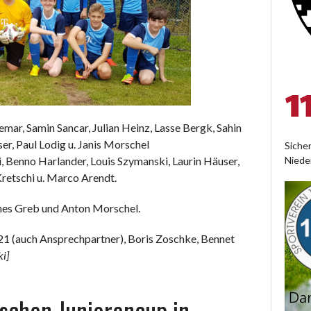
emar, Samin Sancar, Julian Heinz, Lasse Bergk, Sahin
er, Paul Lodig u. Janis Morschel
Siche
, Benno Harlander, Louis Szymanski, Laurin Häuser,
Niede
retschi u. Marco Arendt.
es Greb und Anton Morschel.
1 (auch Ansprechpartner), Boris Zoschke, Bennet
i]
schen Juniorencup in