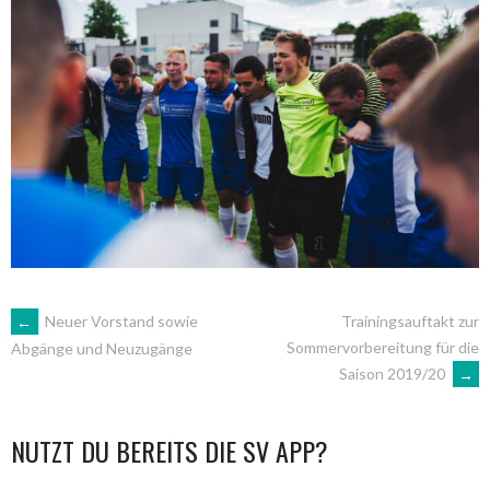
ARTIKEL-
←
Neuer Vorstand sowie
Trainingsauftakt zur
Sommervorbereitung für die
Abgänge und Neuzugänge
Saison 2019/20
→
NAVIGATION
NUTZT DU BEREITS DIE SV APP?